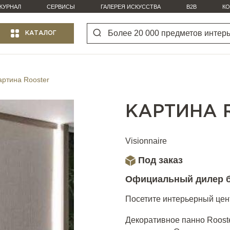
ЖУРНАЛ
СЕРВИСЫ
ГАЛЕРЕЯ ИСКУССТВА
B2B
КО
КАТАЛОГ
артина Rooster
КАРТИНА 
Visionnaire
Под заказ
Официальный дилер 
Посетите интерьерный цент
Декоративное панно Rooste