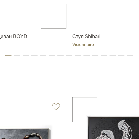
диван BOYD
Стул Shibari
Visionnaire