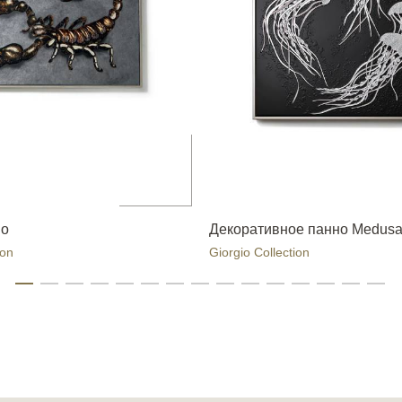
io
Декоративное панно Medus
ion
Giorgio Collection