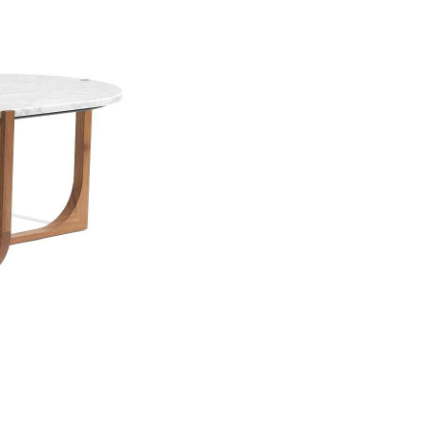
зон на открытом воздухе.
ФОРМА И МОДУЛЬНОСТЬ
Благодаря асимметричной 
функциональный модуль. П
уникальную мраморную сто
использования и позволяе
отдыха.
Уличный столик Vienna Low 
природную красоту и удоб
материалы, интеллектуаль
выбором для тех, кто ище
outdoor-пространств.