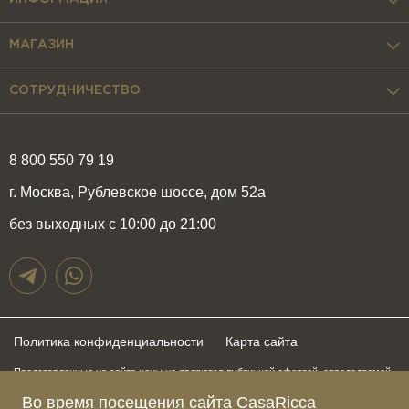
МАГАЗИН
СОТРУДНИЧЕСТВО
8 800 550 79 19
г. Москва, Рублевское шоссе, дом 52а
без выходных с 10:00 до 21:00
Политика конфиденциальности
Карта сайта
Представленные на сайте цены не являются публичной офертой, определяемой
положениями статьи 437 Гражданского Кодекса Российской Федерации и могут
быть изменены в любое время без предупреждения. Для получения актуальной и
Во время посещения сайта CasaRicca