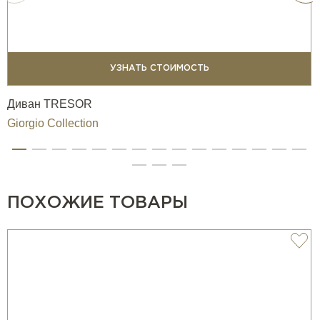
Открытых лаунж-зон премиальных резиденций и
пятизвёздочных отелей.
Элитных террас и зон отдыха с видом на бассейн или
сад.
УЗНАТЬ СТОИМОСТЬ
Эксклюзивных барных пространств, как на открытом
воздухе, так и под навесами.
Диван TRESOR
Giorgio Collection
Уличный барный стол OASI от Giorgio Collection – это
воплощение утончённого вкуса, инновационного
подхода к дизайну и исключительного качества,
создающее атмосферу уюта и элегантности в открытых
пространствах.
ПОХОЖИЕ ТОВАРЫ