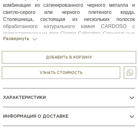
комбинации из сатинированного черного металла и
светло-серого или черного плетеного корда.
Столешница, состоящая из нескольких полосок
обработанного натурального камня CARDOSO с
инкрустированным лого Giorgio Collection. Специальные
Развернуть
чехлы для outdoor включены в стоимость.
ДОБАВИТЬ В КОРЗИНУ
УЗНАТЬ СТОИМОСТЬ
ХАРАКТЕРИСТИКИ
ИНФОРМАЦИЯ О ДОСТАВКЕ