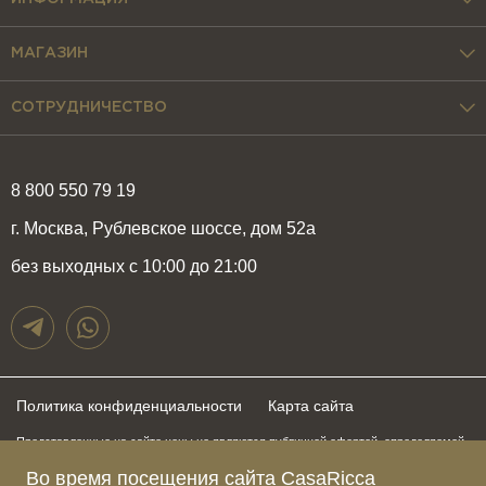
МАГАЗИН
СОТРУДНИЧЕСТВО
8 800 550 79 19
г. Москва, Рублевское шоссе, дом 52а
без выходных с 10:00 до 21:00
Политика конфиденциальности
Карта сайта
Представленные на сайте цены не являются публичной офертой, определяемой
положениями статьи 437 Гражданского Кодекса Российской Федерации и могут
быть изменены в любое время без предупреждения. Для получения актуальной и
Во время посещения сайта CasaRicca