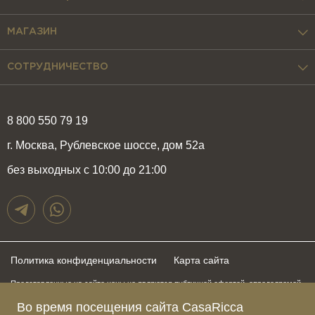
МАГАЗИН
СОТРУДНИЧЕСТВО
8 800 550 79 19
г. Москва, Рублевское шоссе, дом 52а
без выходных с 10:00 до 21:00
Политика конфиденциальности
Карта сайта
Представленные на сайте цены не являются публичной офертой, определяемой
положениями статьи 437 Гражданского Кодекса Российской Федерации и могут
Во время посещения сайта CasaRicca
быть изменены в любое время без предупреждения. Для получения актуальной и