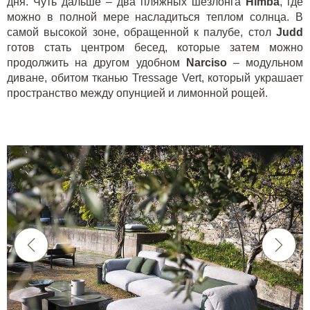
дня. Чуть дальше – два пляжных шезлонга
Himba
, где
можно в полной мере насладиться теплом солнца. В
самой высокой зоне, обращенной к палубе, стол
Judd
готов стать центром бесед, которые затем можно
продолжить на другом удобном
Narciso
– модульном
диване, обитом тканью Tressage Vert, который украшает
пространство между опунцией и лимонной рощей.