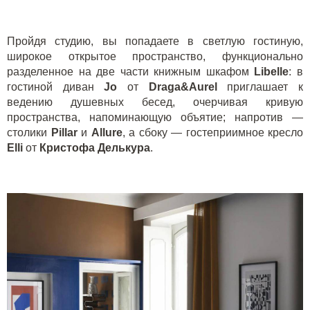
Пройдя студию, вы попадаете в светлую гостиную,
широкое открытое пространство, функционально
разделенное на две части книжным шкафом
Libelle
: в
гостиной диван
Jo
от
Draga&Aurel
приглашает к
ведению душевных бесед, очерчивая кривую
пространства, напоминающую объятие; напротив —
столики
Pillar
и
Allure
, а сбоку — гостеприимное кресло
Elli
от
Кристофа Делькура
.