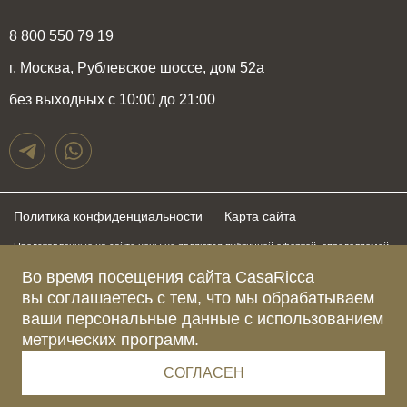
8 800 550 79 19
г. Москва, Рублевское шоссе, дом 52а
без выходных с 10:00 до 21:00
Политика конфиденциальности
Карта сайта
Представленные на сайте цены не являются публичной офертой, определяемой
положениями статьи 437 Гражданского Кодекса Российской Федерации и могут
Во время посещения сайта CasaRicca
быть изменены в любое время без предупреждения. Для получения актуальной и
подробной информации о стоимости, сроках и условиях поставки просьба
вы соглашаетесь с тем, что мы обрабатываем
обращаться к менеджерам по указанным выше телефонам
ваши персональные данные с использованием
метрических программ.
Зарегистрированное название компании
ОБЩЕСТВО С ОГРАНИЧЕННОЙ ОТВЕТСТВЕННОСТЬЮ “КАЗАРИККА”
Адрес Ш. РУБЛЁВСКОЕ, Д. 52А, ПОМЕЩ. I ЭТАЖ 2, КОМ. 81 Г.МОСКВА, ВН.ТЕР.
СОГЛАСЕН
Г. МУНИЦИПАЛЬНЫЙ ОКРУГ КРЫЛАТСКОЕ 121609 Россия
Телефон компании +79015477974