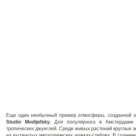
Еще один необычный пример атмосферы, созданной зе
Studio Modijefsky
. Для популярного в Амстердам
тропических джунглей. Среди живых растений круглые 
на вытянутых металлических ножках-стеблях. В солнечн