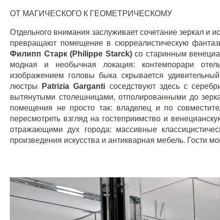
ОТ МАГИЧЕСКОГО К ГЕОМЕТРИЧЕСКОМУ
Отдельного внимания заслуживает сочетание зеркал и ис
превращают помещение в сюрреалистическую фантази
Филипп Старк (Philippe Starck)
со старинным венециан
модная и необычная локация: контемпорари оте
изображением головы быка скрывается удивительный
люстры
Patrizia Garganti
соседствуют здесь с серебр
вытянутыми столешницами, отполированными до зерка
помещения не просто так: владелец и по совместит
пересмотреть взгляд на гостеприимство и венецианск
отражающими дух города: массивные классицистичес
произведения искусства и антикварная мебель. Гости мо