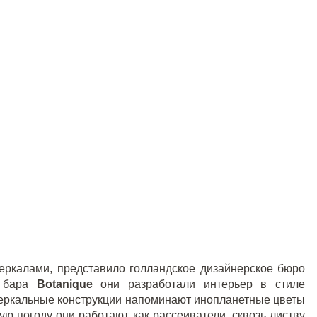
ркалами, представило голландское дизайнерское бюро
е бара
Botanique
они разработали интерьер в стиле
зеркальные конструкции напоминают инопланетные цветы
ую погоду они работают как рассеиватели, сквозь листву