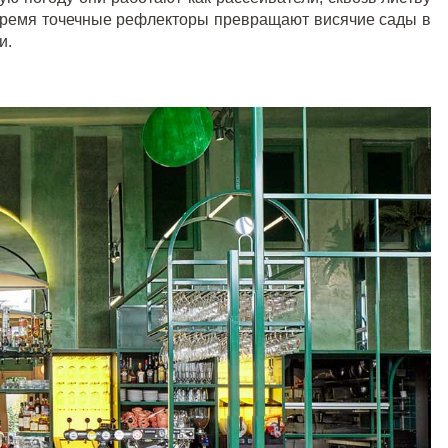
время точечные рефлекторы превращают висячие сады в
и.