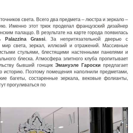
точников света. Всего два предмета – люстра и зеркало –
ю. Именно этот трюк проделал французский дизайнер
ским палаццо. В результате на карте города появилась
ль
Palazzina Grassi
. За непритязательной дверью с
 мир света, зеркал, иллюзий и отражений. Массивные
истыми стульями, блестящими настенными панелями и
льного блеска. Атмосфера элитного клуба пропитывает
ельству бывший гонщик
Эмануэле Гароски
предлагает
ую историю. Поэтому помещения наполнили предметами,
кие багеты, состаренные зеркала, вековые фолианты,
гут прогуливаться по