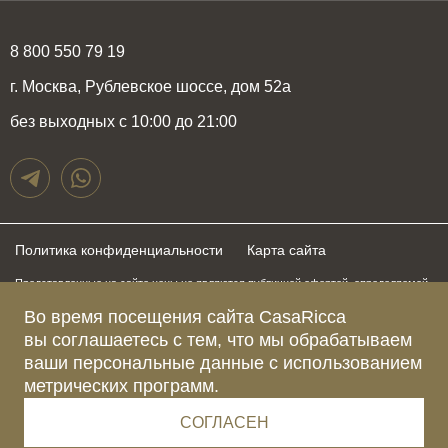
8 800 550 79 19
г. Москва, Рублевское шоссе, дом 52а
без выходных с 10:00 до 21:00
Политика конфиденциальности
Карта сайта
Представленные на сайте цены не являются публичной офертой, определяемой
положениями статьи 437 Гражданского Кодекса Российской Федерации и могут
быть изменены в любое время без предупреждения. Для получения актуальной и
Во время посещения сайта CasaRicca
подробной информации о стоимости, сроках и условиях поставки просьба
вы соглашаетесь с тем, что мы обрабатываем
обращаться к менеджерам по указанным выше телефонам
ваши персональные данные с использованием
метрических программ.
Зарегистрированное название компании
ОБЩЕСТВО С ОГРАНИЧЕННОЙ ОТВЕТСТВЕННОСТЬЮ “КАЗАРИККА”
Адрес Ш. РУБЛЁВСКОЕ, Д. 52А, ПОМЕЩ. I ЭТАЖ 2, КОМ. 81 Г.МОСКВА, ВН.ТЕР.
СОГЛАСЕН
Г. МУНИЦИПАЛЬНЫЙ ОКРУГ КРЫЛАТСКОЕ 121609 Россия