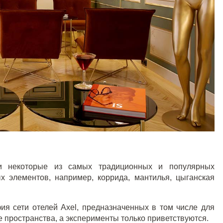
и некоторые из самых традиционных и популярных
х элементов, например, коррида, мантилья, цыганская
ия сети отелей
Axel
, предназначенных в том числе для
пространства, а эксперименты только приветствуются.