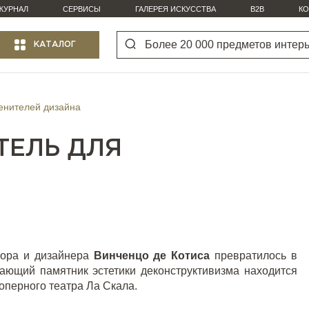
ЖУРНАЛ
СЕРВИСЫ
ГАЛЕРЕЯ ИСКУССТВА
B2B
КО
КАТАЛОГ
ценителей дизайна
ТЕЛЬ ДЛЯ
ктора и дизайнера
Винченцо де Котиса
превратилось в
вающий памятник эстетики деконструктивизма находится
 оперного театра Ла Скала.