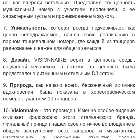
на шаг впереди остальных. Представил эту ценность
музыкальный номер с участием виолончели, с ее
характерным густым и проникновенным звуком.
7.
Уникальность
, которая всегда подчеркивает, как
ценно неподражаемое, нашла свою реализацию в
парном танцевальном номере, где каждый из танцоров
равнозначен и важен для общего замысла.
8.
Дизайн
. VISIONNAIRE верит в ценность среды,
созданной человеком, а потому эта ценность была
представлена ритмичным и стильным DJ-сетом.
9.
Природа
, как начало всего, бесконечный источник
вдохновения, была показана в хореографическом
номере с участием 10 танцоров.
10.
Visionnaire
– это провидец. Именно особое видение
отличает философию этого итальянского бренда.
Финальный принцип нашел свое логичное воплощение в
общем выступлении всех танцоров и музыкантов,
участвующих в церемонии открытия салона