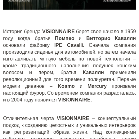
История бренда
VISIONNAIRE
берет свое начало в 1959
году, когда братья
Помпео
и
Витторио Кавалли
основали фабрику
IPE Cavalli
. Сначала компания
производила сиденья для автомобилей, но затем начала
изготавливать мягкую мебель по новой технологии –
кроме традиционного наполнения подушек конским
волосом и пером, братья
Кавалли
применили
революционный для того времени полиуретан. Первые
модели диванов –
Kosmo
и
Mercury
произвели
настоящий фурор. Со временем компания разрасталась,
и в 2004 году появился
VISIONNAIRE
.
Отличительная черта
VISIONNAIRE
– концептуальный
подход к созданию целостных и уникальных интерьеров
как репрезентаций образа жизни. Над коллекциями
работают всемирно известные дизайнеры, среди