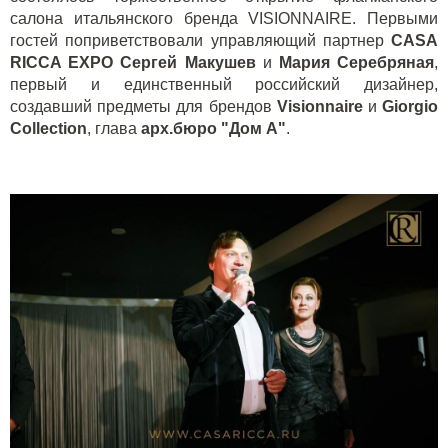
салона итальянского бренда VISIONNAIRE. Первыми
гостей поприветствовали управляющий партнер
CASA
RICCA EXPO Сергей Макушев
и
Мария Серебряная
,
первый и единственный российский дизайнер,
создавший предметы для брендов
Visionnaire
и
Giorgio
Collection
, глава
арх.бюро "Дом А"
.