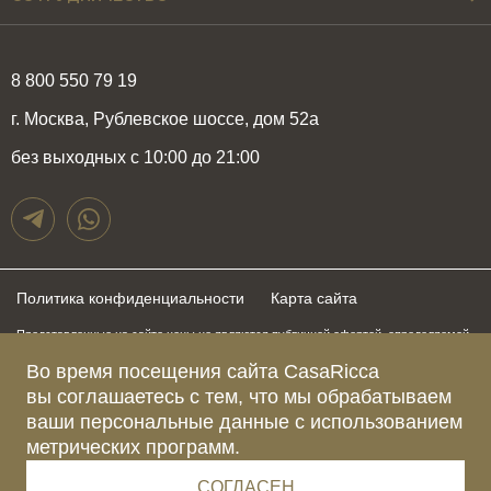
8 800 550 79 19
г. Москва, Рублевское шоссе, дом 52а
без выходных с 10:00 до 21:00
Политика конфиденциальности
Карта сайта
Представленные на сайте цены не являются публичной офертой, определяемой
положениями статьи 437 Гражданского Кодекса Российской Федерации и могут
быть изменены в любое время без предупреждения. Для получения актуальной и
Во время посещения сайта CasaRicca
подробной информации о стоимости, сроках и условиях поставки просьба
вы соглашаетесь с тем, что мы обрабатываем
обращаться к менеджерам по указанным выше телефонам
ваши персональные данные с использованием
метрических программ.
Зарегистрированное название компании
ОБЩЕСТВО С ОГРАНИЧЕННОЙ ОТВЕТСТВЕННОСТЬЮ “КАЗАРИККА”
Адрес Ш. РУБЛЁВСКОЕ, Д. 52А, ПОМЕЩ. I ЭТАЖ 2, КОМ. 81 Г.МОСКВА, ВН.ТЕР.
СОГЛАСЕН