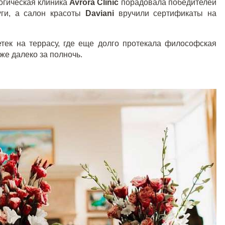
огическая клиника
Avrora Clinic
порадовала победителей
уги, а салон красоты
Daviani
вручили сертификаты на
тек на террасу, где еще долго протекала философская
же далеко за полночь.