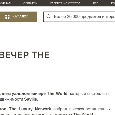
ЖУРНАЛ
СЕРВИСЫ
ГАЛЕРЕЯ ИСКУССТВА
B2B
КО
КАТАЛОГ
ВЕЧЕР THE
ллектуальном вечере The World
, который состоялся в
едвижимости
Savills
.
ов The Luxury Network
собрал высокопоставленных
 мире – теме нового выпуска
журнала The World
.