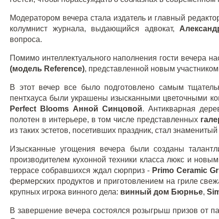
Модератором вечера стала издатель и главный редакто
колумнист журнала, выдающийся адвокат,
Александ
вопроса.
Помимо интеллектуального наполнения гости вечера н
(модель Reference)
, представленной новым участнико
В этот вечер все было подготовлено самым тщатель
пентхауса были украшены изысканными цветочными ко
Perfect Blooms Анной Синцовой
. Антикварная дере
полотен в интерьере, в том числе представленных
гале
из таких эстетов, посетивших праздник, стал знамениты
Изысканные угощения вечера были созданы талан
производителем кухонной техники класса люкс и новым
террасе собравшихся ждал сюрприз -
Primo Сeramic Gr
фермерских продуктов и приготовлением на гриле свеж
крупных игрока винного дела:
винный дом Бюрнье
,
Si
В завершение вечера состоялся розыгрыш призов от па