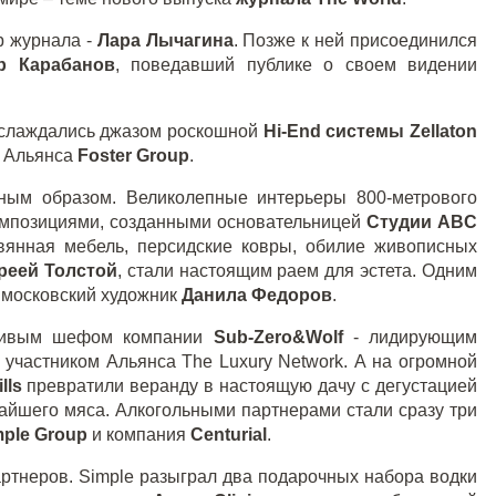
р журнала -
Лара Лычагина
. Позже к ней присоединился
р Карабанов
, поведавший публике о своем видении
аслаждались джазом роскошной
Hi-End системы Zellaton
м Альянса
Foster Group
.
ным образом. Великолепные интерьеры 800-метрового
мпозициями, созданными основательницей
Студии ABC
вянная мебель, персидские ковры, обилие живописных
реей Толстой
, стали настоящим раем для эстета. Одним
й московский художник
Данила Федоров
.
тливым шефом компании
Sub-Zero&Wolf
- лидирующим
 участником Альянса The Luxury Network. А на огромной
ills
превратили веранду в настоящую дачу с дегустацией
айшего мяса. Алкогольными партнерами стали сразу три
mple Group
и компания
Centurial
.
ртнеров. Simple разыграл два подарочных набора водки