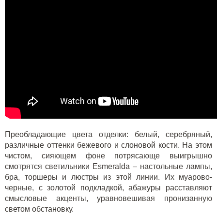
Преобладающие цвета отделки: белый, серебряный,
различные оттенки бежевого и слоновой кости. На этом
чистом, сияющем фоне потрясающе выигрышно
смотрятся светильники Esmeralda – настольные лампы,
бра, торшеры и люстры из этой линии. Их муарово-
черные, с золотой подкладкой, абажуры расставляют
смысловые акценты, уравновешивая пронизанную
светом обстановку.