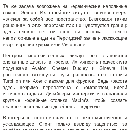
Та же задача возложена на керамические напольные
лампы Gordon. Их стройные силуэты тянутся вверх,
увлекая за собой все пространство. Благодаря таким
решениям в этих апартаментах не чувствуется границ:
здесь словно нет ни стен, ни потолка – только
неповторимые виды на Персидский залив и ласкающие
взор творения художников Visionnaire.
Центром многочисленных чилаут зон становятся
элегантные диваны и кресла. Их мягкость подчеркнута
подушками Avalon, Chester Dudley и Ginevra. На
расстоянии вытянутой руки располагаются столики
Turbillon или Acer с вазами для фруктов. Ведь красота
здесь незримо переплетена с комфортом, идеей
истинного отдыха. Дизайнеры мастерски использовали
круглые
кофейные столики Maxim’s
, чтобы создать
плавное перетекание одной зоны – в другую.
В интерьере этого пентхауса есть нечто мистическое и
ускользающее. Стоит только взгляду зацепиться за