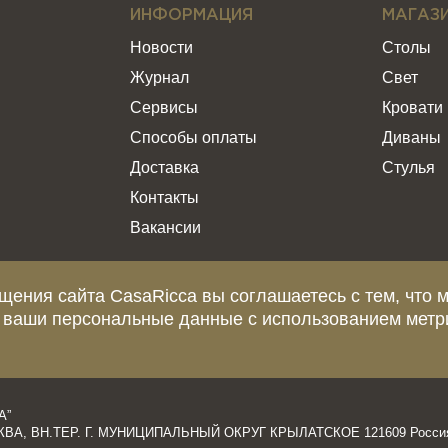
ИНФОРМАЦИЯ
МАГАЗ
Новости
Столы
Журнал
Свет
Сервисы
Кровати
Способы оплаты
Диваны
Доставка
Стулья
Контакты
Вакансии
щения сайта CasaRicca вы соглашаетесь с тем, что 
 ваши персональные данные с использованием метр
еделяемой положениями статьи 437 Гражданского Кодекса Российской Ф
и о стоимости, сроках и условиях поставки просьба обращаться к мен
А”
ОСКВА, ВН.ТЕР. Г. МУНИЦИПАЛЬНЫЙ ОКРУГ КРЫЛАТСКОЕ 121609 Росси