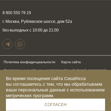
8 800 550 79 19
г. Москва, Рублевское шоссе, дом 52а
без выходных с 10:00 до 21:00
Политика конфиденциальности
Карта сайта
Представленные на сайте цены не являются публичной офертой, определяемой
положениями статьи 437 Гражданского Кодекса Российской Федерации и могут
быть изменены в любое время без предупреждения. Для получения актуальной и
Во время посещения сайта CasaRicca
подробной информации о стоимости, сроках и условиях поставки просьба
вы соглашаетесь с тем, что мы обрабатываем
обращаться к менеджерам по указанным выше телефонам
ваши персональные данные с использованием
метрических программ.
Зарегистрированное название компании
ОБЩЕСТВО С ОГРАНИЧЕННОЙ ОТВЕТСТВЕННОСТЬЮ “КАЗАРИККА”
Адрес Ш. РУБЛЁВСКОЕ, Д. 52А, ПОМЕЩ. I ЭТАЖ 2, КОМ. 81 Г.МОСКВА, ВН.ТЕР.
СОГЛАСЕН
Г. МУНИЦИПАЛЬНЫЙ ОКРУГ КРЫЛАТСКОЕ 121609 Россия