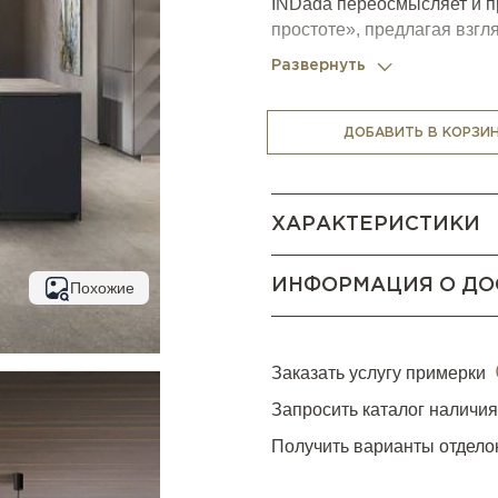
INDada переосмысляет и 
простоте», предлагая взгл
минималистичных форм и б
Развернуть
которую они с собой несут.
Во всех элементах и детал
поверхности и полное отс
ДОБАВИТЬ В КОРЗИ
сохранил лишь первостепе
мастерская игра с геометр
выразительную эстетику и 
ХАРАКТЕРИСТИКИ
ИНФОРМАЦИЯ О ДО
Похожие
Заказать услугу примерки
Запросить каталог наличи
Получить варианты отдело