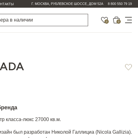
Г. МОСКВА, РУБЛЕВСКОЕ ШОССЕ, ДОМ 52А
8 800 550 79 19
НТАКТЫ
0
0
DADA
бренда
р класса-люкс 27000 кв.м.
зайн был разработан Николой Галлициа (Nicola Gallizia).