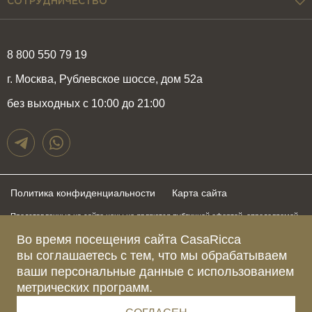
СОТРУДНИЧЕСТВО
8 800 550 79 19
г. Москва, Рублевское шоссе, дом 52а
без выходных с 10:00 до 21:00
Политика конфиденциальности
Карта сайта
Представленные на сайте цены не являются публичной офертой, определяемой
положениями статьи 437 Гражданского Кодекса Российской Федерации и могут
быть изменены в любое время без предупреждения. Для получения актуальной и
Во время посещения сайта CasaRicca
подробной информации о стоимости, сроках и условиях поставки просьба
вы соглашаетесь с тем, что мы обрабатываем
обращаться к менеджерам по указанным выше телефонам
ваши персональные данные с использованием
метрических программ.
Зарегистрированное название компании
ОБЩЕСТВО С ОГРАНИЧЕННОЙ ОТВЕТСТВЕННОСТЬЮ “КАЗАРИККА”
Адрес Ш. РУБЛЁВСКОЕ, Д. 52А, ПОМЕЩ. I ЭТАЖ 2, КОМ. 81 Г.МОСКВА, ВН.ТЕР.