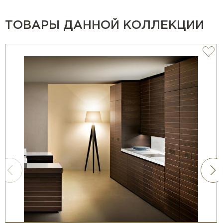
Casa Ricca Expo комплектует кухни всей необходимой
ТОВАРЫ ДАННОЙ КОЛЛЕКЦИИ
бытовой техникой (варочные панели, духовки, вытяжки,
кофемашины, холодильники, блендеры, измельчители,
микроволновки, пароварки и др.) любых брендов, в том
числе
V Zug
,
Gaggenau
,
La Cornue
,
Smeg
,
BORK
и др.