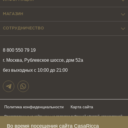
МАГАЗИН
СОТРУДНИЧЕСТВО
8 800 550 79 19
г. Москва, Рублевское шоссе, дом 52а
без выходных с 10:00 до 21:00
Политика конфиденциальности
Карта сайта
Представленные на сайте цены не являются публичной офертой, определяемой
положениями статьи 437 Гражданского Кодекса Российской Федерации и могут
быть изменены в любое время без предупреждения. Для получения актуальной и
Во время посещения сайта CasaRicca