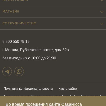
МАГАЗИН
СОТРУДНИЧЕСТВО
8 800 550 79 19
г. Москва, Рублевское шоссе, дом 52а
без выходных с 10:00 до 21:00
Политика конфиденциальности
Карта сайта
Представленные на сайте цены не являются публичной офертой, определяемой
положениями статьи 437 Гражданского Кодекса Российской Федерации и могут
быть изменены в любое время без предупреждения. Для получения актуальной и
Во время посещения сайта CasaRicca