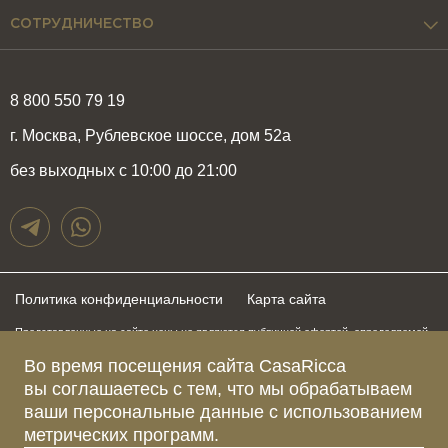
СОТРУДНИЧЕСТВО
8 800 550 79 19
г. Москва, Рублевское шоссе, дом 52а
без выходных с 10:00 до 21:00
Политика конфиденциальности
Карта сайта
Представленные на сайте цены не являются публичной офертой, определяемой
положениями статьи 437 Гражданского Кодекса Российской Федерации и могут
быть изменены в любое время без предупреждения. Для получения актуальной и
Во время посещения сайта CasaRicca
подробной информации о стоимости, сроках и условиях поставки просьба
вы соглашаетесь с тем, что мы обрабатываем
обращаться к менеджерам по указанным выше телефонам
ваши персональные данные с использованием
метрических программ.
Зарегистрированное название компании