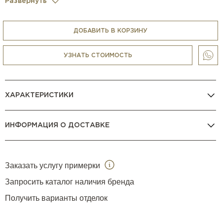
Развернуть
изысканной роскоши, а наличие нескольких размеров
позволяет создавать интересные многоуровневые
комбинации, отвечающие всем требованиям хозяина
ДОБАВИТЬ В КОРЗИНУ
дома.
Столик доступен также в размерах H40×D60 см и
УЗНАТЬ СТОИМОСТЬ
H44×D120 см.
ХАРАКТЕРИСТИКИ
ИНФОРМАЦИЯ О ДОСТАВКЕ
Заказать услугу примерки
Запросить каталог наличия бренда
Получить варианты отделок