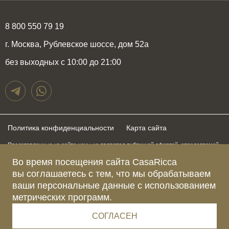
8 800 550 79 19
г. Москва, Рублевское шоссе, дом 52а
без выходных с 10:00 до 21:00
Политика конфиденциальности
Карта сайта
Представленные на сайте цены не являются публичной офертой, определяемой
положениями статьи 437 Гражданского Кодекса Российской Федерации и могут
быть изменены в любое время без предупреждения. Для получения актуальной и
Во время посещения сайта CasaRicca
подробной информации о стоимости, сроках и условиях поставки просьба
вы соглашаетесь с тем, что мы обрабатываем
обращаться к менеджерам по указанным выше телефонам
ваши персональные данные с использованием
метрических программ.
Зарегистрированное название компании
ОБЩЕСТВО С ОГРАНИЧЕННОЙ ОТВЕТСТВЕННОСТЬЮ “КАЗАРИККА”
Адрес Ш. РУБЛЁВСКОЕ, Д. 52А, ПОМЕЩ. I ЭТАЖ 2, КОМ. 81 Г.МОСКВА, ВН.ТЕР.
СОГЛАСЕН
Г. МУНИЦИПАЛЬНЫЙ ОКРУГ КРЫЛАТСКОЕ 121609 Россия