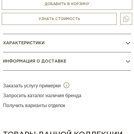
Столик доступен в меньших размерах (H45×L57×W57 см
ДОБАВИТЬ В КОРЗИНУ
и H33×90×W51 см), а также разных расцветках.
УЗНАТЬ СТОИМОСТЬ
ХАРАКТЕРИСТИКИ
ИНФОРМАЦИЯ О ДОСТАВКЕ
Заказать услугу примерки
Запросить каталог наличия бренда
Получить варианты отделок