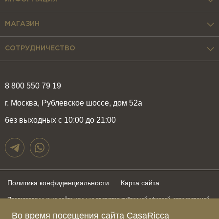
МАГАЗИН
СОТРУДНИЧЕСТВО
8 800 550 79 19
г. Москва, Рублевское шоссе, дом 52а
без выходных с 10:00 до 21:00
Политика конфиденциальности
Карта сайта
Представленные на сайте цены не являются публичной офертой, определяемой
положениями статьи 437 Гражданского Кодекса Российской Федерации и могут
быть изменены в любое время без предупреждения. Для получения актуальной и
Во время посещения сайта CasaRicca