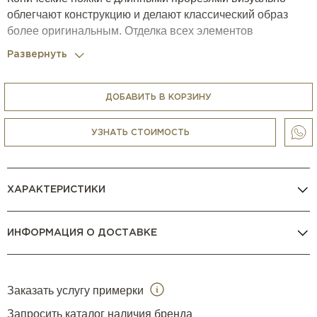
облегчают конструкцию и делают классический образ
более оригинальным. Отделка всех элементов
вариативная и может подбираться по каталогу
Развернуть
материалов фабрики.
Также доступна модель с круглой столешницей (D180
см). В этом случае она может дополняться Lazy Susan
ДОБАВИТЬ В КОРЗИНУ
(D75, D90 и D110 см). Для овальной столешницы Lazy
Susan не предусматривается.
УЗНАТЬ СТОИМОСТЬ
ХАРАКТЕРИСТИКИ
ИНФОРМАЦИЯ О ДОСТАВКЕ
Заказать услугу примерки
Запросить каталог наличия бренда