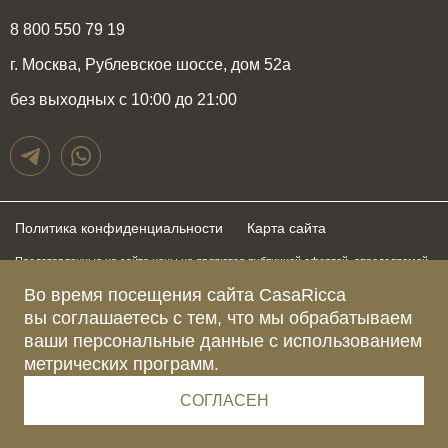
8 800 550 79 19
г. Москва, Рублевское шоссе, дом 52а
без выходных с 10:00 до 21:00
Политика конфиденциальности
Карта сайта
Представленные на сайте цены не являются публичной офертой, определяемой
положениями статьи 437 Гражданского Кодекса Российской Федерации и могут
быть изменены в любое время без предупреждения. Для получения актуальной и
Во время посещения сайта CasaRicca
подробной информации о стоимости, сроках и условиях поставки просьба
вы соглашаетесь с тем, что мы обрабатываем
обращаться к менеджерам по указанным выше телефонам
ваши персональные данные с использованием
метрических программ.
Зарегистрированное название компании
ОБЩЕСТВО С ОГРАНИЧЕННОЙ ОТВЕТСТВЕННОСТЬЮ “КАЗАРИККА”
Адрес Ш. РУБЛЁВСКОЕ, Д. 52А, ПОМЕЩ. I ЭТАЖ 2, КОМ. 81 Г.МОСКВА, ВН.ТЕР.
СОГЛАСЕН
Г. МУНИЦИПАЛЬНЫЙ ОКРУГ КРЫЛАТСКОЕ 121609 Россия
Телефон компании +79015477974