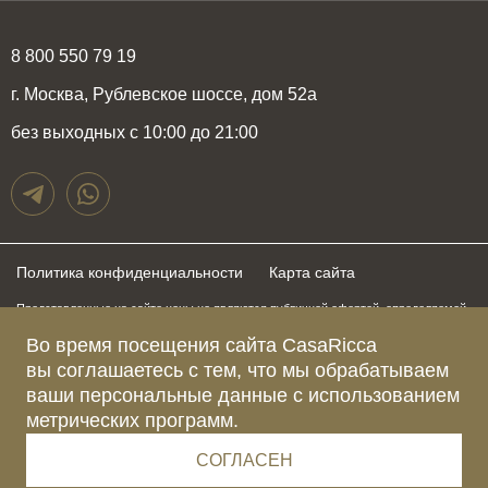
8 800 550 79 19
г. Москва, Рублевское шоссе, дом 52а
без выходных с 10:00 до 21:00
Политика конфиденциальности
Карта сайта
Представленные на сайте цены не являются публичной офертой, определяемой
положениями статьи 437 Гражданского Кодекса Российской Федерации и могут
быть изменены в любое время без предупреждения. Для получения актуальной и
Во время посещения сайта CasaRicca
подробной информации о стоимости, сроках и условиях поставки просьба
вы соглашаетесь с тем, что мы обрабатываем
обращаться к менеджерам по указанным выше телефонам
ваши персональные данные с использованием
метрических программ.
Зарегистрированное название компании
ОБЩЕСТВО С ОГРАНИЧЕННОЙ ОТВЕТСТВЕННОСТЬЮ “КАЗАРИККА”
Адрес Ш. РУБЛЁВСКОЕ, Д. 52А, ПОМЕЩ. I ЭТАЖ 2, КОМ. 81 Г.МОСКВА, ВН.ТЕР.
СОГЛАСЕН
Г. МУНИЦИПАЛЬНЫЙ ОКРУГ КРЫЛАТСКОЕ 121609 Россия