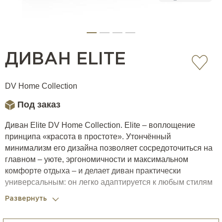
ДИВАН ELITE
DV Home Collection
Под заказ
Диван Elite DV Home Collection. Elite – воплощение
принципа «красота в простоте». Утончённый
минимализм его дизайна позволяет сосредоточиться на
главном – уюте, эргономичности и максимальном
комфорте отдыха – и делает диван практически
универсальным: он легко адаптируется к любым стилям
и их сочетаниям и легко впишется в уже готовую
Развернуть
обстановку.
Также диван доступен в меньшем размере (W242 см) и