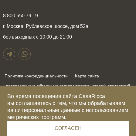
8 800 550 79 19
г. Москва, Рублевское шоссе, дом 52а
без выходных с 10:00 до 21:00
Политика конфиденциальности
Карта сайта
Представленные на сайте цены не являются публичной офертой, определяемой
положениями статьи 437 Гражданского Кодекса Российской Федерации и могут
быть изменены в любое время без предупреждения. Для получения актуальной и
Во время посещения сайта CasaRicca
подробной информации о стоимости, сроках и условиях поставки просьба
вы соглашаетесь с тем, что мы обрабатываем
обращаться к менеджерам по указанным выше телефонам
ваши персональные данные с использованием
метрических программ.
Зарегистрированное название компании
ОБЩЕСТВО С ОГРАНИЧЕННОЙ ОТВЕТСТВЕННОСТЬЮ “КАЗАРИККА”
Адрес Ш. РУБЛЁВСКОЕ, Д. 52А, ПОМЕЩ. I ЭТАЖ 2, КОМ. 81 Г.МОСКВА, ВН.ТЕР.
СОГЛАСЕН
Г. МУНИЦИПАЛЬНЫЙ ОКРУГ КРЫЛАТСКОЕ 121609 Россия