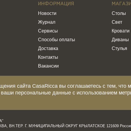
ИНФОРМАЦИЯ
МАГАЗ
Новости
Столы
Журнал
Свет
Сервисы
Кровати
Способы оплаты
Диваны
Доставка
Стулья
Контакты
Вакансии
щения сайта CasaRicca вы соглашаетесь с тем, что 
 ваши персональные данные с использованием метр
еделяемой положениями статьи 437 Гражданского Кодекса Российской Ф
и о стоимости, сроках и условиях поставки просьба обращаться к мен
А”
ОСКВА, ВН.ТЕР. Г. МУНИЦИПАЛЬНЫЙ ОКРУГ КРЫЛАТСКОЕ 121609 Росси