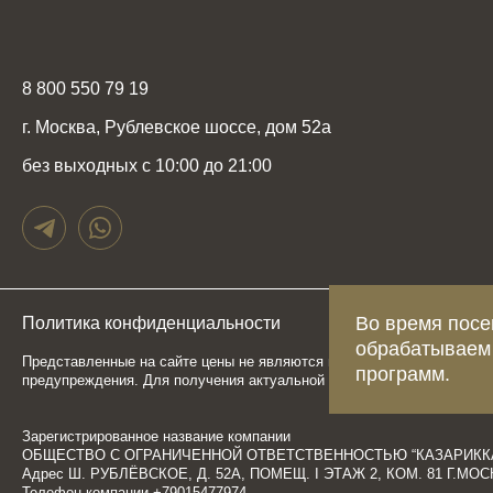
8 800 550 79 19
г. Москва, Рублевское шоссе, дом 52а
без выходных с 10:00 до 21:00
Во время посе
Политика конфиденциальности
Карта сайта
обрабатываем
Представленные на сайте цены не являются публичной офертой, опр
программ.
предупреждения. Для получения актуальной и подробной информаци
Зарегистрированное название компании
ОБЩЕСТВО С ОГРАНИЧЕННОЙ ОТВЕТСТВЕННОСТЬЮ “КАЗАРИКК
Адрес Ш. РУБЛЁВСКОЕ, Д. 52А, ПОМЕЩ. I ЭТАЖ 2, КОМ. 81 Г.М
Телефон компании +79015477974