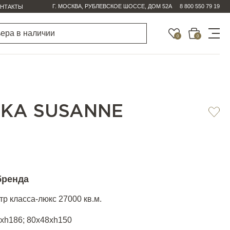
Г. МОСКВА, РУБЛЕВСКОЕ ШОССЕ, ДОМ 52А
8 800 550 79 19
НТАКТЫ
0
0
КА SUSANNE
бренда
р класса-люкс 27000 кв.м.
xh186; 80x48xh150