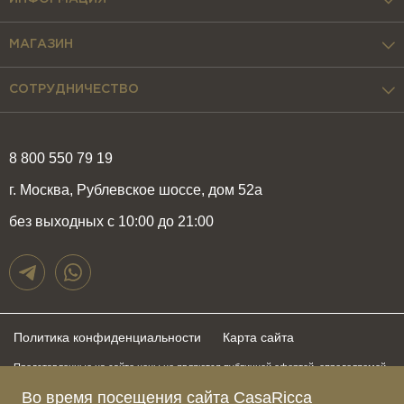
L300xW140xH73 см.
МАГАЗИН
СОТРУДНИЧЕСТВО
8 800 550 79 19
г. Москва, Рублевское шоссе, дом 52а
без выходных с 10:00 до 21:00
Политика конфиденциальности
Карта сайта
Представленные на сайте цены не являются публичной офертой, определяемой
положениями статьи 437 Гражданского Кодекса Российской Федерации и могут
быть изменены в любое время без предупреждения. Для получения актуальной и
Во время посещения сайта CasaRicca