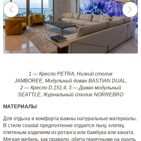
1 —
Кресло PETRA
,
Низкий столик
JAMBOREE
,
Модульный диван BASTIAN DUAL
,
2
—
Кресло D.151.4
,
3
—
Диван модульный
SEATTLE
,
Журнальный столик NORREBRO
МАТЕРИАЛЫ
Для отдыха и комфорта важны натуральные материалы.
В стиле coastal предпочтение отдается льну, хлопку,
плетеным изделиям из ротанга или бамбука или каната.
Мягкая мебель, как правило, обита приятными на ощупь