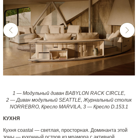
1 —
Модульный диван BABYLON RACK CIRCLE
,
2
—
Диван модульный SEATTLE
,
Журнальный столик
NORREBRO
,
Кресло MARVILA
,
3
—
Кресло D.153.1
КУХНЯ
Кухня coastal — светлая, просторная. Доминанта этой
зоны — кухонный остров из мрамора с активной