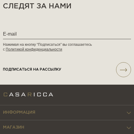
СЛЕДЯТ ЗА НАМИ
наследие итальянского дизайна. Оно добавит в интерьер
интеллектуальную ноту, эстетическую глубину и
уникальность, одновременно предлагая уровень
комфорта, достойный современных ожиданий.
Нажимая на кнопку “Подписаться” вы соглашаетесь
с
Политикой конфиденциальности
ПОДПИСАТЬСЯ НА РАССЫЛКУ
ИНФОРМАЦИЯ
МАГАЗИН