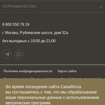
СОТРУДНИЧЕСТВО
8 800 550 79 19
г. Москва, Рублевское шоссе, дом 52а
без выходных с 10:00 до 21:00
Политика конфиденциальности
Карта сайта
Представленные на сайте цены не являются публичной офертой, определяемой
положениями статьи 437 Гражданского Кодекса Российской Федерации и могут
быть изменены в любое время без предупреждения. Для получения актуальной и
Во время посещения сайта CasaRicca
подробной информации о стоимости, сроках и условиях поставки просьба
вы соглашаетесь с тем, что мы обрабатываем
обращаться к менеджерам по указанным выше телефонам
ваши персональные данные с использованием
метрических программ.
Зарегистрированное название компании