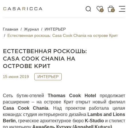
0
0
Главная
Журнал
ИНТЕРЬЕР
Естественная роскошь: Casa Cook Chania на острове Крит
ЕСТЕСТВЕННАЯ РОСКОШЬ:
CASA COOK CHANIA НА
ОСТРОВЕ КРИТ
15 июня 2019
ИНТЕРЬЕР
Сеть бутик-отелей
Thomas
Cook
Hotel
продолжает
расширение – на острове Крит открыт новый филиал
Casa
Cook
Chania
. Над проектом работала целая
команда: студия интерьерного дизайна
Lambs
and
Lions
Berlin
, греческое архитектурное бюро
K
-
Studio
и стилист
по интерьеру
Аннабель Кутуку (
Annabell
Kutucu
)
.