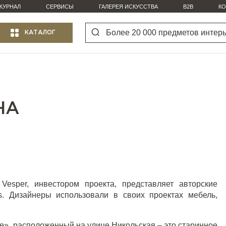
ЖУРНАЛ
СЕРВИСЫ
ГАЛЕРЕЯ ИСКУССТВА
B2B
КО
КАТАЛОГ
НА
Vesper, инвестором проекта, представляет авторские
as. Дизайнеры использовали в своих проектах
мебель,
е», расположенный на улице Никольская – это старинное