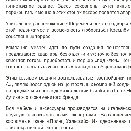
пятиэтажное здание. Здесь сохранены аутентичны
перекрытия. Именно в этих стенах вскоре появятся апарт
Уникальное расположение «Шереметьевского подворья»
этой недвижимости возможность любоваться Кремлём
собственных террас.
Компания Vesper идёт по пути создания по-настоя
предлагаются квартиры без отделки и уж точно без полн
клиентов готовы приобретать интерьер «под ключ». Коне
соответствовать вкусам новых жильцов и общей атмосф
Этим козырем решили воспользоваться застройщики, пр
А», являющееся одной из центральных компаний холдин
на предметы из последней коллекции Gianfranco Ferré
бутике этого знаменитого бренда.
Вся мебель и аксессуары производятся
на итальянс
вручную высококлассными экспертами. Вдохновение
костюмные ткани «Принц Уэльский». Их сдержанная г
аристократичной элегантности.