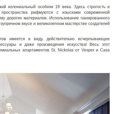
ий колониальный особняк 19 века. Здесь строгость и
ь пространства рифмуются с изысками современной
ему дорогих материалов. Использование панированного
езупречном вкусе и великолепном мастерстве создателей
нтов имеется в виду, действительно исчерпывающее
сессуары и даже произведения искусства! Весь этот
емиальных апартаментов St. Nickolas от Vesper и Casa