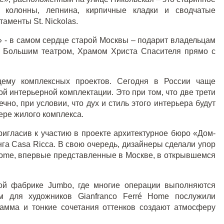
е колонны, лепнина, кирпичные кладки и сводчатые
аменты St. Nickolas.
 - в самом сердце старой Москвы – подарит владельцам
, Большим театром, Храмом Христа Спасителя прямо с
щему комплексных проектов. Сегодня в России чаще
ой интерьерной комплектации. Это при том, что две трети
чно, при условии, что дух и стиль этого интерьера будут
ере жилого комплекса.
игласив к участию в проекте архитектурное бюро «Дом-
га Casa Ricca. В свою очередь, дизайнеры сделали упор
 Home, впервые представленные в Москве, в открывшемся
кой фабрике Jumbo
, где многие операции выполняются
м для художников Gianfranco Ferré Home послужили
амма и тонкие сочетания оттенков создают атмосферу