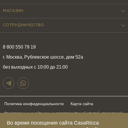
МАГАЗИН
СОТРУДНИЧЕСТВО
8 800 550 79 19
г. Москва, Рублевское шоссе, дом 52а
без выходных с 10:00 до 21:00
Политика конфиденциальности
Карта сайта
Представленные на сайте цены не являются публичной офертой, определяемой
положениями статьи 437 Гражданского Кодекса Российской Федерации и могут
быть изменены в любое время без предупреждения. Для получения актуальной и
Во время посещения сайта CasaRicca
подробной информации о стоимости, сроках и условиях поставки просьба