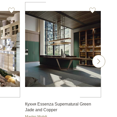
Кухня Essenza Supernatural Green
Кухня
Jade and Copper
Martini
Martini Mobili