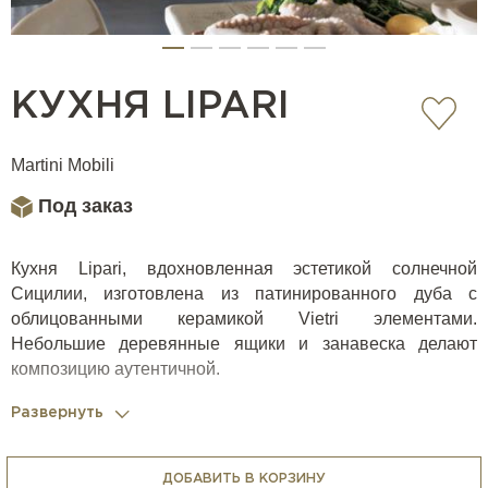
КУХНЯ LIPARI
Martini Mobili
Под заказ
Кухня Lipari, вдохновленная эстетикой солнечной
Сицилии, изготовлена из патинированного дуба с
облицованными керамикой Vietri элементами.
Небольшие деревянные ящики и занавеска делают
композицию аутентичной.
Развернуть
Casa Ricca Expo комплектует кухни всей необходимой
бытовой техникой (варочные панели, духовки, вытяжки,
ДОБАВИТЬ В КОРЗИНУ