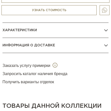
кофемашины, холодильники, блендеры, измельчители,
микроволновки, пароварки и др.) любых брендов, в том
УЗНАТЬ СТОИМОСТЬ
числе
V Zug
,
Gaggenau
,
La Cornue
,
Smeg
,
BORK
и др.
КОНСУЛЬТАЦИЯ МЕНЕДЖЕРА
ХАРАКТЕРИСТИКИ
ИНФОРМАЦИЯ О ДОСТАВКЕ
Заказать услугу примерки
Запросить каталог наличия бренда
Получить варианты отделок
ТОВАРЫ ДАННОЙ КОЛЛЕКЦИИ