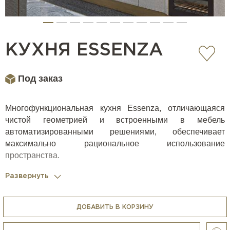
КУХНЯ ESSENZA
Под заказ
Многофункциональная кухня Essenza, отличающаяся
чистой геометрией и встроенными в мебель
автоматизированными решениями, обеспечивает
максимально рациональное использование
пространства.
Развернуть
Casa Ricca Expo комплектует кухни всей необходимой
бытовой техникой (варочные панели, духовки, вытяжки,
ДОБАВИТЬ В КОРЗИНУ
кофемашины, холодильники, блендеры, измельчители,