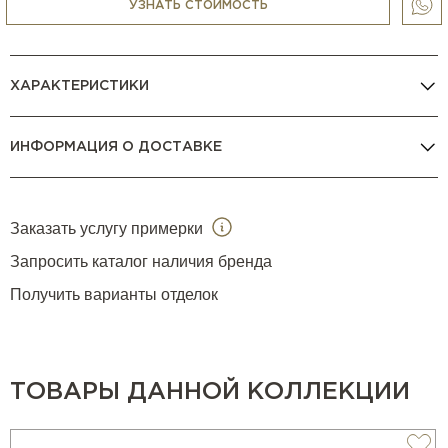
микроволновки, пароварки и др.) любых брендов, в том
УЗНАТЬ СТОИМОСТЬ
числе
V Zug
,
Gaggenau
,
La Cornue
,
Smeg
,
BORK
и др.
КОНСУЛЬТАЦИЯ МЕНЕДЖЕРА
ХАРАКТЕРИСТИКИ
ИНФОРМАЦИЯ О ДОСТАВКЕ
Заказать услугу примерки
Запросить каталог наличия бренда
Получить варианты отделок
ТОВАРЫ ДАННОЙ КОЛЛЕКЦИИ