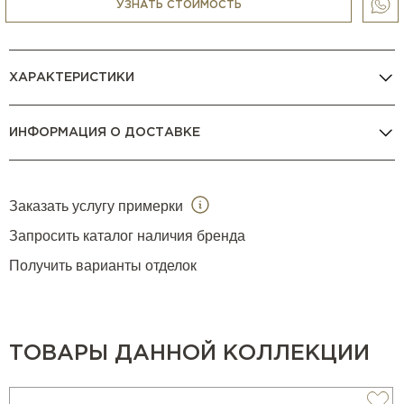
числе
V Zug
,
Gaggenau
,
La Cornue
,
Smeg
,
BORK
и др.
УЗНАТЬ СТОИМОСТЬ
КОНСУЛЬТАЦИЯ МЕНЕДЖЕРА
ХАРАКТЕРИСТИКИ
ИНФОРМАЦИЯ О ДОСТАВКЕ
Заказать услугу примерки
Запросить каталог наличия бренда
Получить варианты отделок
ТОВАРЫ ДАННОЙ КОЛЛЕКЦИИ