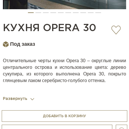
КУХНЯ OPERA 30
Под заказ
Отличительные черты кухни Opera 30 – округлые линии
центрального острова и использование цвета: дерево
сукупира, из которого выполнена Opera 30, покрыто
глянцевым лаком серебристо-голубого оттенка.
Развернуть
Casa Ricca Expo комплектует кухни всей необходимой
бытовой техникой (варочные панели, духовки, вытяжки,
кофемашины, холодильники, блендеры, измельчители,
ДОБАВИТЬ В КОРЗИНУ
микроволновки, пароварки и др.) любых брендов, в том