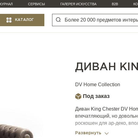
ЖУРНАЛ
СЕРВИСЫ
ГАЛЕРЕЯ ИСКУССТВА
B2B
КО
КАТАЛОГ
ДИВАН KI
DV Home Collection
Под заказ
Диван King Chester DV Hom
впечатляющий, но довольн
роскошен для ар-деко, вп
харизматичен и выразителе
Развернуть
эффект достигается масте