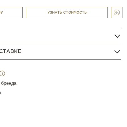
лее компактном варианте длиной 240 см.
НУ
УЗНАТЬ СТОИМОСТЬ
СТАВКЕ
я бренда
к