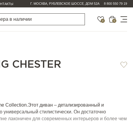
Г. МОСКВА, РУБЛЕВСКОЕ ШОССЕ, ДОМ 52А
8 800 550 79 19
НТАКТЫ
0
0
NG CHESTER
e Collection.Этот диван – детализированный и
о универсальный стилистически. Он достаточно
олне лаконичен для современных интерьеров и более чем
н для лофта или даже колониального стиля: такой
рски выстроенным балансом декора, форм и деталей.