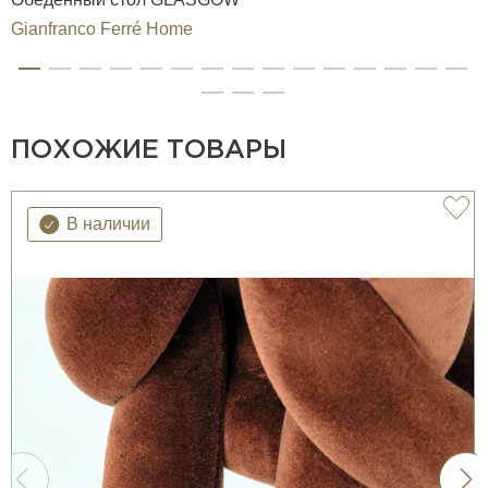
придавая посадке дополнительную мягкость и упругость.
Gianfranco Ferré Home
Наполнение сиденья:
Сиденье наполнено пенополиуретаном высокой
плотности разной толщины. Этот материал отличается
ПОХОЖИЕ ТОВАРЫ
высокой износостойкостью, сохраняет форму даже при
длительном использовании и обеспечивает
анатомически правильную поддержку тела.
В наличии
Спинка:
Мягкая подушка спинки представляет собой
конструктивный элемент, выполненный из гусиного пуха
с внутренней вставкой из пенополиуретана. Такое
сочетание дарит ощущение уюта и расслабленности, при
этом сохраняя форму и структуру. Обивка подушки
доступна как в ткани, так и в коже из актуальной
коллекции Gianfranco Ferré Home.