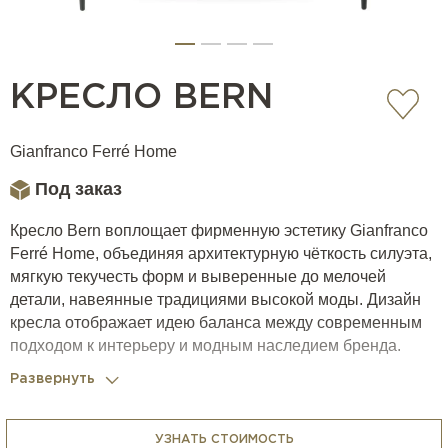
КРЕСЛО BERN
Gianfranco Ferré Home
Под заказ
Кресло Bern воплощает фирменную эстетику Gianfranco
Ferré Home, объединяя архитектурную чёткость силуэта,
мягкую текучесть форм и выверенные до мелочей
детали, навеянные традициями высокой моды. Дизайн
кресла отображает идею баланса между современным
подходом к интерьеру и модным наследием бренда.
Развернуть
ОСОБЕННОСТИ ДИЗАЙНА
Кресло отличается прямолинейным, лаконичным
УЗНАТЬ СТОИМОСТЬ