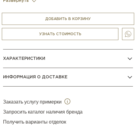
Развернуть
Casa Ricca Expo комплектует кухни всей необходимой
бытовой техникой (варочные панели, духовки, вытяжки,
ДОБАВИТЬ В КОРЗИНУ
кофемашины, холодильники, блендеры, измельчители,
микроволновки, пароварки и др.) любых брендов, в том
УЗНАТЬ СТОИМОСТЬ
числе
V Zug
,
Gaggenau
,
La Cornue
,
Smeg
,
BORK
и др.
КОНСУЛЬТАЦИЯ МЕНЕДЖЕРА
ХАРАКТЕРИСТИКИ
ИНФОРМАЦИЯ О ДОСТАВКЕ
Заказать услугу примерки
Запросить каталог наличия бренда
Получить варианты отделок