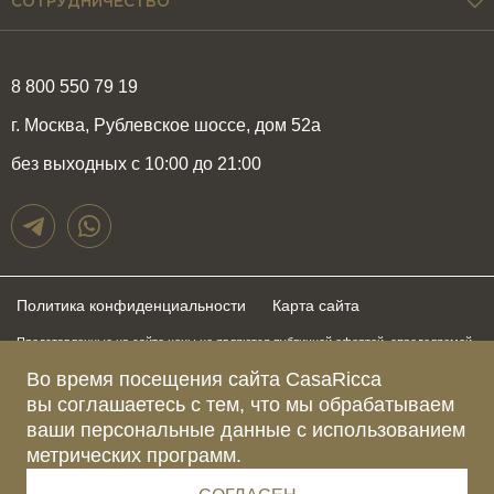
СОТРУДНИЧЕСТВО
8 800 550 79 19
г. Москва, Рублевское шоссе, дом 52а
без выходных с 10:00 до 21:00
Политика конфиденциальности
Карта сайта
Представленные на сайте цены не являются публичной офертой, определяемой
положениями статьи 437 Гражданского Кодекса Российской Федерации и могут
быть изменены в любое время без предупреждения. Для получения актуальной и
Во время посещения сайта CasaRicca
подробной информации о стоимости, сроках и условиях поставки просьба
вы соглашаетесь с тем, что мы обрабатываем
обращаться к менеджерам по указанным выше телефонам
ваши персональные данные с использованием
метрических программ.
Зарегистрированное название компании
ОБЩЕСТВО С ОГРАНИЧЕННОЙ ОТВЕТСТВЕННОСТЬЮ “КАЗАРИККА”
Адрес Ш. РУБЛЁВСКОЕ, Д. 52А, ПОМЕЩ. I ЭТАЖ 2, КОМ. 81 Г.МОСКВА, ВН.ТЕР.