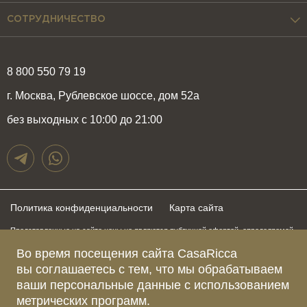
СОТРУДНИЧЕСТВО
8 800 550 79 19
г. Москва, Рублевское шоссе, дом 52а
без выходных с 10:00 до 21:00
Политика конфиденциальности
Карта сайта
Представленные на сайте цены не являются публичной офертой, определяемой
положениями статьи 437 Гражданского Кодекса Российской Федерации и могут
быть изменены в любое время без предупреждения. Для получения актуальной и
Во время посещения сайта CasaRicca
подробной информации о стоимости, сроках и условиях поставки просьба
вы соглашаетесь с тем, что мы обрабатываем
обращаться к менеджерам по указанным выше телефонам
ваши персональные данные с использованием
метрических программ.
Зарегистрированное название компании