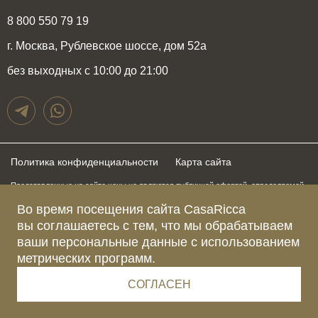
8 800 550 79 19
г. Москва, Рублевское шоссе, дом 52а
без выходных с 10:00 до 21:00
Политика конфиденциальности
Карта сайта
Представленные на сайте цены не являются публичной офертой, определяемой
положениями статьи 437 Гражданского Кодекса Российской Федерации и могут
быть изменены в любое время без предупреждения. Для получения актуальной и
Во время посещения сайта CasaRicca
подробной информации о стоимости, сроках и условиях поставки просьба
вы соглашаетесь с тем, что мы обрабатываем
обращаться к менеджерам по указанным выше телефонам
ваши персональные данные с использованием
метрических программ.
Зарегистрированное название компании
ОБЩЕСТВО С ОГРАНИЧЕННОЙ ОТВЕТСТВЕННОСТЬЮ “КАЗАРИККА”
Адрес Ш. РУБЛЁВСКОЕ, Д. 52А, ПОМЕЩ. I ЭТАЖ 2, КОМ. 81 Г.МОСКВА, ВН.ТЕР.
СОГЛАСЕН
Г. МУНИЦИПАЛЬНЫЙ ОКРУГ КРЫЛАТСКОЕ 121609 Россия
Телефон компании +79015477974