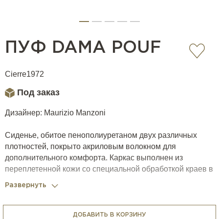
ПУФ DAMA POUF
Cierre1972
Под заказ
Дизайнер: Maurizio Manzoni
Сиденье, обитое пенополиуретаном двух различных
плотностей, покрыто акриловым волокном для
дополнительного комфорта. Каркас выполнен из
переплетенной кожи со специальной обработкой краев в
три варианта кожи: Soffio, Setanil и Natural Velour. Если
Развернуть
не указано предпочтение, края окрашены в тон.
Основание изготовлено из дерева, окрашенного в
черный цвет. Пуф может использоваться как подставка
ДОБАВИТЬ В КОРЗИНУ