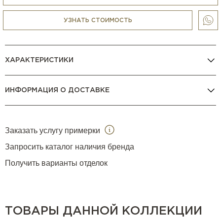
для ног, простое сиденье или стильный декор. Его
элегантный дизайн делает его прекрасным дополнением
УЗНАТЬ СТОИМОСТЬ
к любому интерьеру, придавая пространству шарм и уют.
Пуф представлен в двух размерах.
ХАРАКТЕРИСТИКИ
ИНФОРМАЦИЯ О ДОСТАВКЕ
Заказать услугу примерки
Запросить каталог наличия бренда
Получить варианты отделок
ТОВАРЫ ДАННОЙ КОЛЛЕКЦИИ