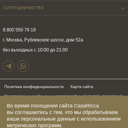
СОТРУДНИЧЕСТВО
8 800 550 79 19
г. Москва, Рублевское шоссе, дом 52а
без выходных с 10:00 до 21:00
Политика конфиденциальности
Карта сайта
Представленные на сайте цены не являются публичной офертой, определяемой
положениями статьи 437 Гражданского Кодекса Российской Федерации и могут
быть изменены в любое время без предупреждения. Для получения актуальной и
Во время посещения сайта CasaRicca
подробной информации о стоимости, сроках и условиях поставки просьба
вы соглашаетесь с тем, что мы обрабатываем
обращаться к менеджерам по указанным выше телефонам
ваши персональные данные с использованием
метрических программ.
Зарегистрированное название компании