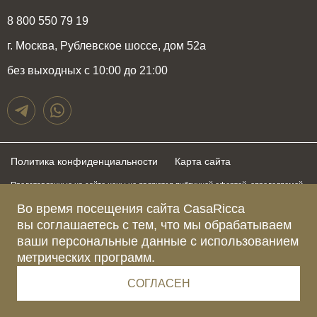
8 800 550 79 19
г. Москва, Рублевское шоссе, дом 52а
без выходных с 10:00 до 21:00
Политика конфиденциальности
Карта сайта
Представленные на сайте цены не являются публичной офертой, определяемой
положениями статьи 437 Гражданского Кодекса Российской Федерации и могут
быть изменены в любое время без предупреждения. Для получения актуальной и
Во время посещения сайта CasaRicca
подробной информации о стоимости, сроках и условиях поставки просьба
вы соглашаетесь с тем, что мы обрабатываем
обращаться к менеджерам по указанным выше телефонам
ваши персональные данные с использованием
метрических программ.
Зарегистрированное название компании
ОБЩЕСТВО С ОГРАНИЧЕННОЙ ОТВЕТСТВЕННОСТЬЮ “КАЗАРИККА”
Адрес Ш. РУБЛЁВСКОЕ, Д. 52А, ПОМЕЩ. I ЭТАЖ 2, КОМ. 81 Г.МОСКВА, ВН.ТЕР.
СОГЛАСЕН
Г. МУНИЦИПАЛЬНЫЙ ОКРУГ КРЫЛАТСКОЕ 121609 Россия
Телефон компании +79015477974