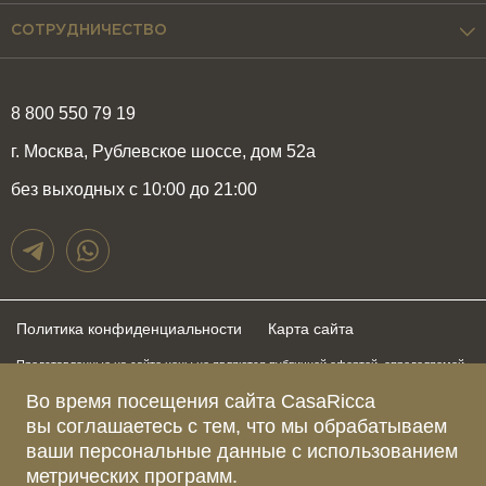
СОТРУДНИЧЕСТВО
8 800 550 79 19
г. Москва, Рублевское шоссе, дом 52а
без выходных с 10:00 до 21:00
Политика конфиденциальности
Карта сайта
Представленные на сайте цены не являются публичной офертой, определяемой
положениями статьи 437 Гражданского Кодекса Российской Федерации и могут
быть изменены в любое время без предупреждения. Для получения актуальной и
Во время посещения сайта CasaRicca
подробной информации о стоимости, сроках и условиях поставки просьба
вы соглашаетесь с тем, что мы обрабатываем
обращаться к менеджерам по указанным выше телефонам
ваши персональные данные с использованием
метрических программ.
Зарегистрированное название компании