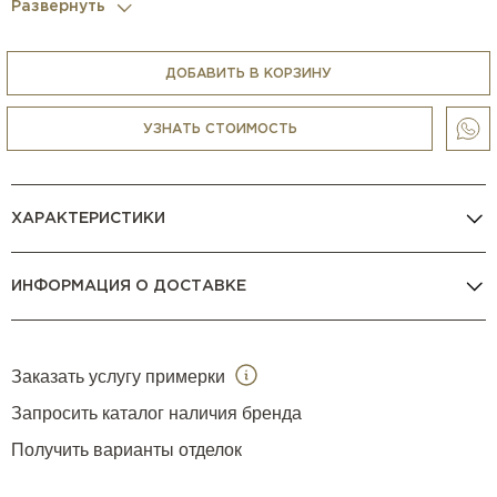
Развернуть
его также не составит труда гармонично вписать в уже
готовую обстановку.
Помимо размера, указанного в характеристиках товара,
ДОБАВИТЬ В КОРЗИНУ
стол доступен также в более компактных прямоугольных
и квадратных вариациях.
УЗНАТЬ СТОИМОСТЬ
ХАРАКТЕРИСТИКИ
ИНФОРМАЦИЯ О ДОСТАВКЕ
Заказать услугу примерки
Запросить каталог наличия бренда
Получить варианты отделок