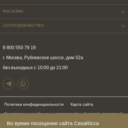
МАГАЗИН
СОТРУДНИЧЕСТВО
8 800 550 79 19
г. Москва, Рублевское шоссе, дом 52а
без выходных с 10:00 до 21:00
Политика конфиденциальности
Карта сайта
Представленные на сайте цены не являются публичной офертой, определяемой
положениями статьи 437 Гражданского Кодекса Российской Федерации и могут
быть изменены в любое время без предупреждения. Для получения актуальной и
Во время посещения сайта CasaRicca
подробной информации о стоимости, сроках и условиях поставки просьба