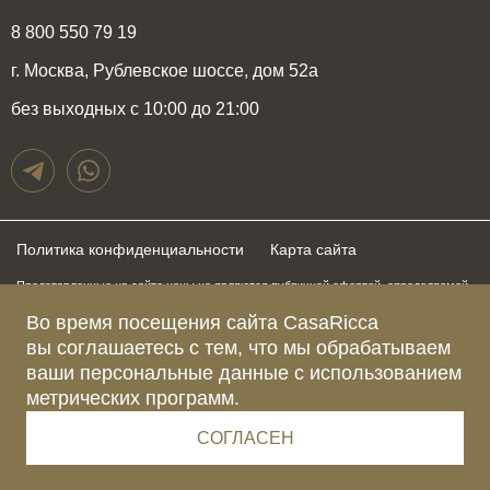
8 800 550 79 19
г. Москва, Рублевское шоссе, дом 52а
без выходных с 10:00 до 21:00
Политика конфиденциальности
Карта сайта
Представленные на сайте цены не являются публичной офертой, определяемой
положениями статьи 437 Гражданского Кодекса Российской Федерации и могут
быть изменены в любое время без предупреждения. Для получения актуальной и
Во время посещения сайта CasaRicca
подробной информации о стоимости, сроках и условиях поставки просьба
вы соглашаетесь с тем, что мы обрабатываем
обращаться к менеджерам по указанным выше телефонам
ваши персональные данные с использованием
метрических программ.
Зарегистрированное название компании
ОБЩЕСТВО С ОГРАНИЧЕННОЙ ОТВЕТСТВЕННОСТЬЮ “КАЗАРИККА”
Адрес Ш. РУБЛЁВСКОЕ, Д. 52А, ПОМЕЩ. I ЭТАЖ 2, КОМ. 81 Г.МОСКВА, ВН.ТЕР.
СОГЛАСЕН
Г. МУНИЦИПАЛЬНЫЙ ОКРУГ КРЫЛАТСКОЕ 121609 Россия
Телефон компании +79015477974