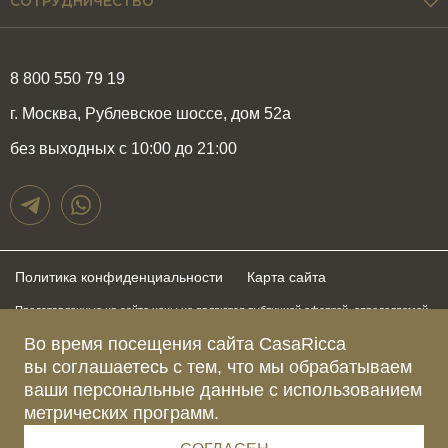
СОТРУДНИЧЕСТВО
8 800 550 79 19
г. Москва, Рублевское шоссе, дом 52а
без выходных с 10:00 до 21:00
Политика конфиденциальности
Карта сайта
Представленные на сайте цены не являются публичной офертой, определяемой
положениями статьи 437 Гражданского Кодекса Российской Федерации и могут
быть изменены в любое время без предупреждения. Для получения актуальной и
Во время посещения сайта CasaRicca
подробной информации о стоимости, сроках и условиях поставки просьба
вы соглашаетесь с тем, что мы обрабатываем
обращаться к менеджерам по указанным выше телефонам
ваши персональные данные с использованием
метрических программ.
Зарегистрированное название компании
ОБЩЕСТВО С ОГРАНИЧЕННОЙ ОТВЕТСТВЕННОСТЬЮ “КАЗАРИККА”
Адрес Ш. РУБЛЁВСКОЕ, Д. 52А, ПОМЕЩ. I ЭТАЖ 2, КОМ. 81 Г.МОСКВА, ВН.ТЕР.