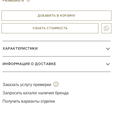
Развернуть
Настольная лампа доступна в нескольких
конфигурациях разных размеров (в характеристиках
товара указан максимальный возможный размер).
ДОБАВИТЬ В КОРЗИНУ
УЗНАТЬ СТОИМОСТЬ
ХАРАКТЕРИСТИКИ
ИНФОРМАЦИЯ О ДОСТАВКЕ
Заказать услугу примерки
Запросить каталог наличия бренда
Получить варианты отделок